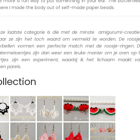
e more a fun way to put something in your ear. The butterflie
ere I made the body out of self-made paper beads.
ze laatste categorie is die met de minste
amigurumi-creatie
ar ze zijn het toch waard om vermeld te worden. De roosj
rbellen vormen een perfecte match met de roosje-ringen. 
termeloentjes zijn dan weer een leuke manier om je oren op 
dertjes zijn een experiment, waarbij ik het lichaam maakt v
en parels.
ollection