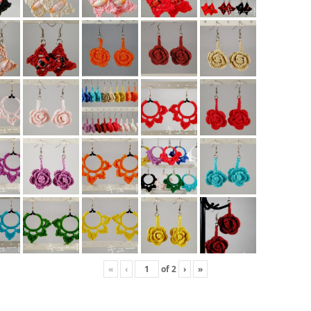
«
‹
of
2
›
»