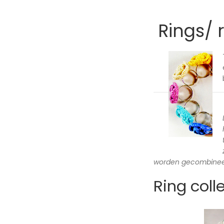
Rings/ 
worden gecombineer
Ring coll