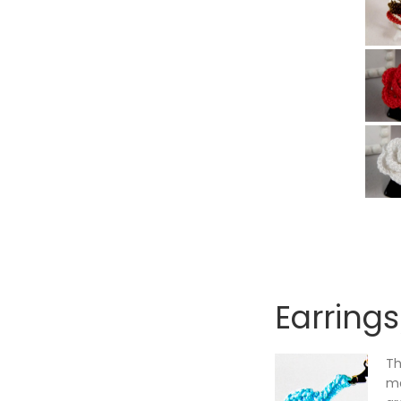
Earrings
Th
me