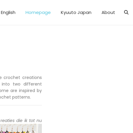
English
Homepage
Kyuuto Japan
About
the crochet creations
into two different
Some are inspired by
ochet patterns.
reaties die ik tot nu