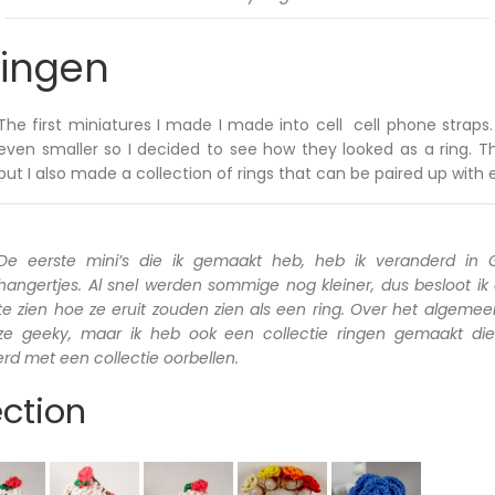
ringen
The first miniatures I made I made into cell
cell phone strap
even smaller so I decided to see how they looked as a ring. T
but I also made a collection of rings that can be paired up with e
De eerste mini’s die ik
gemaakt heb, heb ik veranderd in 
hangertjes. Al snel werden sommige nog kleiner, dus besloot ik
te zien hoe ze eruit zouden zien als een ring. Over het algemeen
ze geeky, maar ik heb ook een collectie ringen gemaakt di
d met een collectie oorbellen.
ection