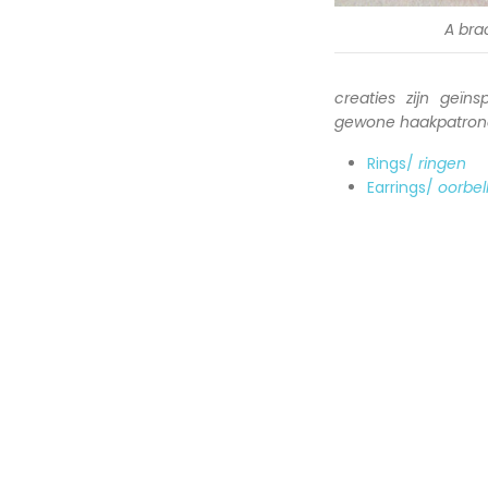
A bra
creaties zijn geïn
gewone haakpatron
Rings/
ringen
Earrings/
oorbel