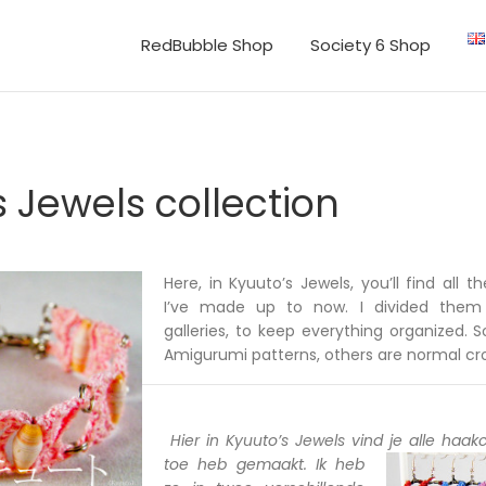
RedBubble Shop
Society 6 Shop
 Jewels collection
Here, in Kyuuto’s Jewels, you’ll find all 
I’ve made up to now. I divided them 
galleries, to keep everything organized. 
Amigurumi patterns, others are normal cr
Hier in Kyuuto’s Jewels vind je
alle haakc
toe heb gemaakt. Ik heb