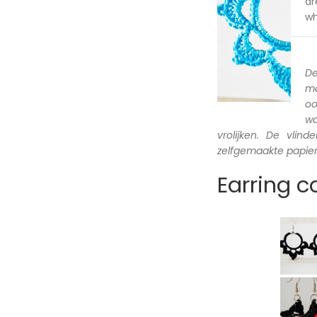
ar
wh
De
ma
oo
wa
vrolijken. De vlin
zelfgemaakte papier
Earring c