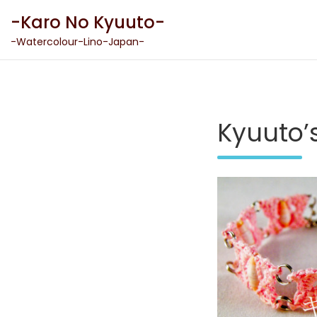
Skip
-Karo No Kyuuto-
to
content
-Watercolour-Lino-Japan-
Kyuuto’s