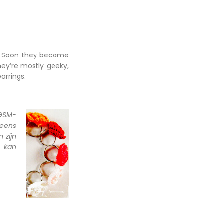
s. Soon they became
hey’re mostly geeky,
arrings.
GSM-
 eens
 zijn
e kan