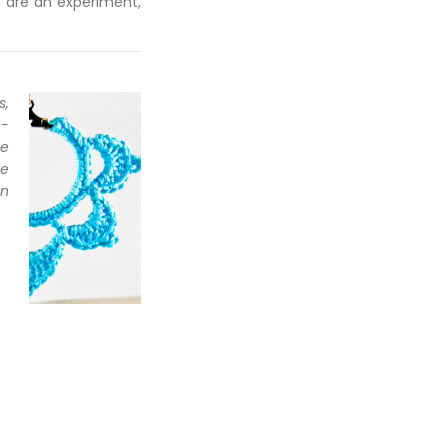
s are an experiment,
s,
e-
De
te
an