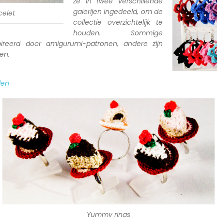
ze in twee verschillende
galerijen ingedeeld, om de
celet
collectie overzichtelijk te
houden. Sommige
spireerd door amigurumi-patronen, andere zijn
en.
len
Yummy rings