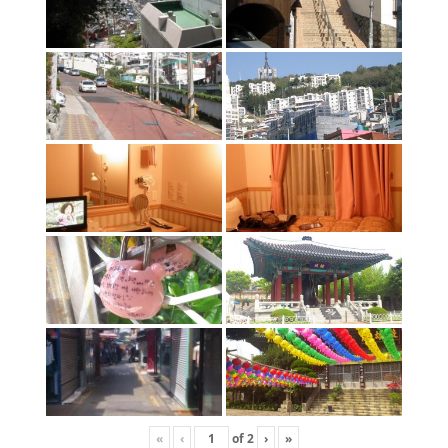
«
‹
of
2
›
»