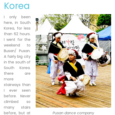
Korea
I only been
here, in South
Korea, for less
than 62 hours.
I went for the
weekend to
Busan/ Pusan.
A fairly big city
in the south of
South Korea.
there are
more
stairways than
I ever seen
before. Never
climbed so
many stairs
before, but at
Pusan dance company