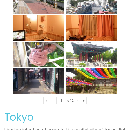
«
‹
of
2
›
»
Tokyo
I had no intention of going to the capital city of Japan. But