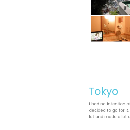
Tokyo
I had no intention 
decided to go for it.
lot and made a lot o