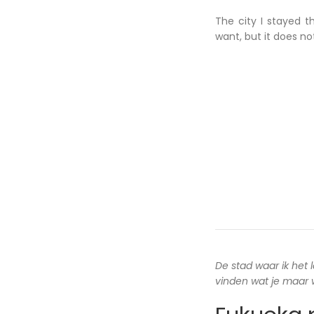
The city I stayed t
want, but it does n
De stad waar ik het 
vinden wat je maar wi