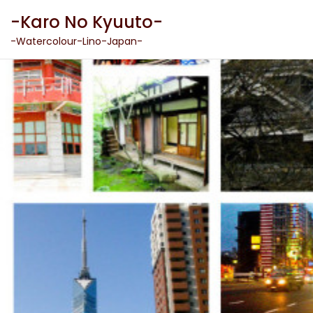
Skip
-Karo No Kyuuto-
to
content
-Watercolour-Lino-Japan-