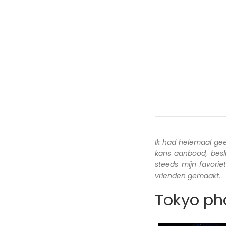
Ik had helemaal ge
kans aanbood, besl
steeds mijn favori
vrienden gemaakt.
Tokyo pho