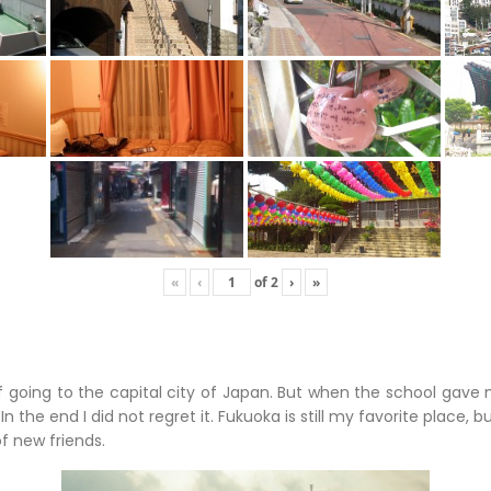
«
‹
of
2
›
»
of going to the capital city of Japan. But when the school gave 
 In the end I did not regret it. Fukuoka is still my favorite place, b
f new friends.