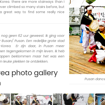
Korea. there are more stairways than I
ever climbed so many stairs before, but
a great way to find some really nice
a nog geen 62 uur geweest. Ik ging voor
Busan/ Pusan. Een redelijke grote stad
d-Korea. Er zijn daar, in Pusan meer
 ben tegengekomen in mijn leven. Ik heb
trappen beklommen maar het was een
 leuke plekken te ontdekken.
ea photo gallery
Pusan danc
n