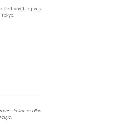
an find anything you
 Tokyo.
rmen. Je kan er alles
 Tokyo.