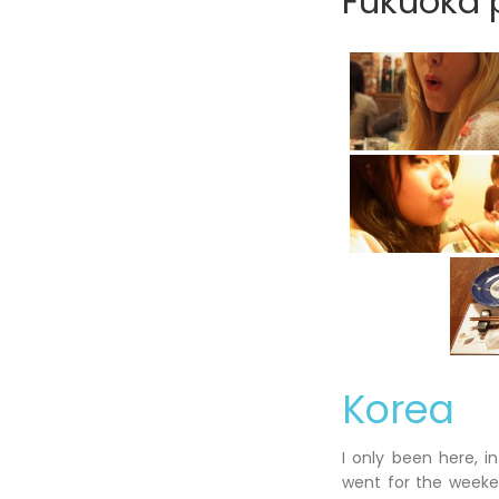
Fukuoka p
Korea
I only been here, i
went for the weeken