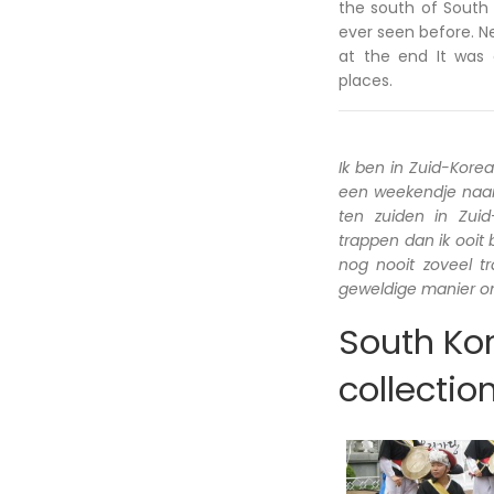
the south of South 
ever seen before. N
at the end It was 
places.
Ik ben in Zuid-Kore
een weekendje naar 
ten zuiden in Zui
trappen dan ik ooit
nog nooit zoveel 
geweldige manier om
South Kor
collectio