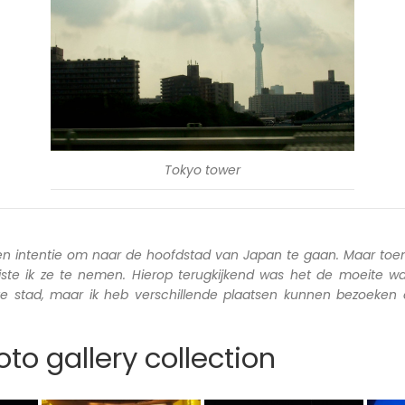
Tokyo tower
en intentie om naar de hoofdstad van Japan te gaan. Maar toen
iste ik ze te nemen. Hierop terugkijkend was het de moeite wa
ete stad, maar ik heb verschillende plaatsen kunnen bezoeken
to gallery collection