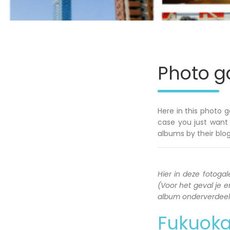
Photo ga
Here in this photo g
case you just want 
albums by their blog
Hier in deze fotogale
(Voor het geval je en
album onderverdeeld 
Fukuok