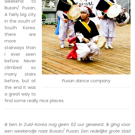
weekend to
Busan/ Pusan.
A fairly big city
in the south of
South Korea.
there are
more
stairways than
I ever seen
before. Never
climbed so
many stairs
before, but at
Pusan dance company
the end It was
a great way to
find some really nice places.
Ik ben in Zuid-Korea nog geen 62 uur geweest. Ik ging voor
een weekendje naar Busan/ Pusan. Een redelijke grote stad