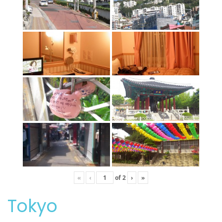
«
‹
of
2
›
»
Tokyo