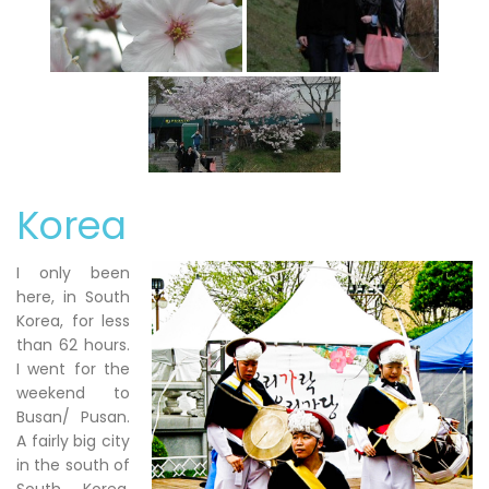
Korea
I only been
here, in South
Korea, for less
than 62 hours.
I went for the
weekend to
Busan/ Pusan.
A fairly big city
in the south of
South Korea.