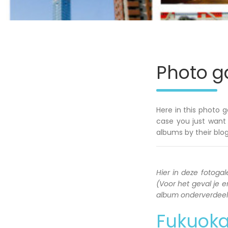
Photo ga
Here in this photo g
case you just want 
albums by their blog
Hier in deze fotogale
(Voor het geval je en
album onderverdeeld 
Fukuok