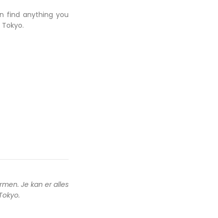
an find anything you
 Tokyo.
rmen. Je kan er alles
 Tokyo.