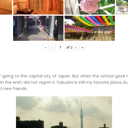
«
‹
of
2
›
»
of going to the capital city of Japan. But when the school gave 
 In the end I did not regret it. Fukuoka is still my favorite place, b
f new friends.