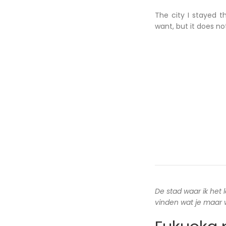
The city I stayed t
want, but it does n
De stad waar ik het 
vinden wat je maar wi