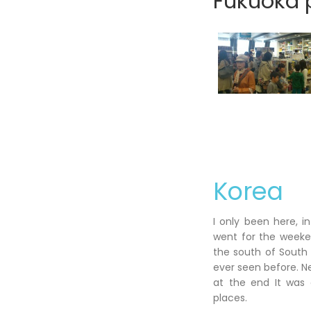
Fukuoka p
Korea
I only been here, i
went for the weeken
the south of South 
ever seen before. N
at the end It was 
places.