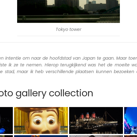
Tokyo tower
en intentie om naar de hoofdstad van Japan te gaan. Maar toen
iste ik ze te nemen. Hierop terugkijkend was het de moeite wa
ete stad, maar ik heb verschillende plaatsen kunnen bezoeken
to gallery collection