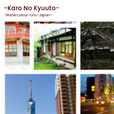
Skip
-Karo No Kyuuto-
to
content
-Watercolour-Lino-Japan-