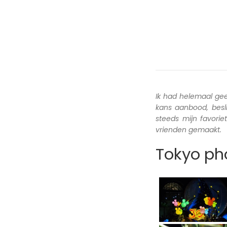
Ik had helemaal ge
kans aanbood, besl
steeds mijn favori
vrienden gemaakt.
Tokyo pho