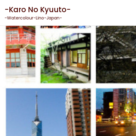
Skip
-Karo No Kyuuto-
to
content
-Watercolour-Lino-Japan-