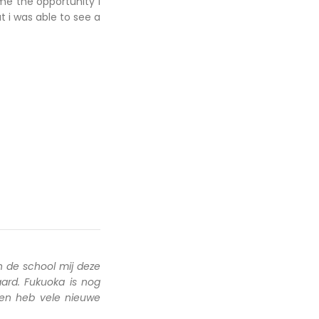
me the opportunity I
ut i was able to see a
 de school mij deze
ard. Fukuoka is nog
 en heb vele nieuwe