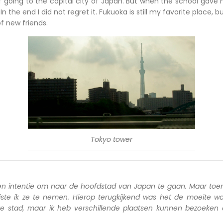
of going to the capital city of Japan. But when the school gave 
 In the end I did not regret it. Fukuoka is still my favorite place, b
f new friends.
Tokyo tower
en intentie om naar de hoofdstad van Japan te gaan. Maar toen
iste ik ze te nemen. Hierop terugkijkend was het de moeite wa
ete stad, maar ik heb verschillende plaatsen kunnen bezoeken