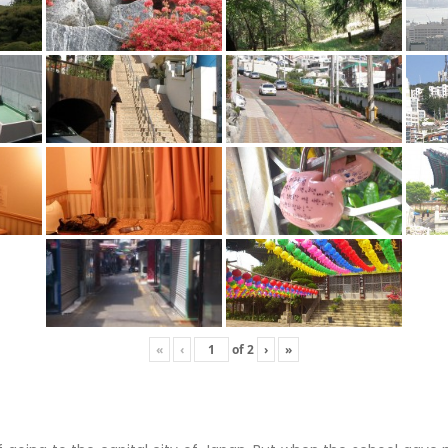
«
‹
of
2
›
»