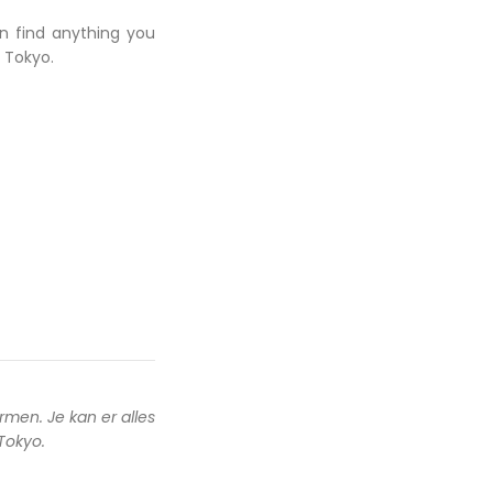
an find anything you
 Tokyo.
rmen. Je kan er alles
 Tokyo.