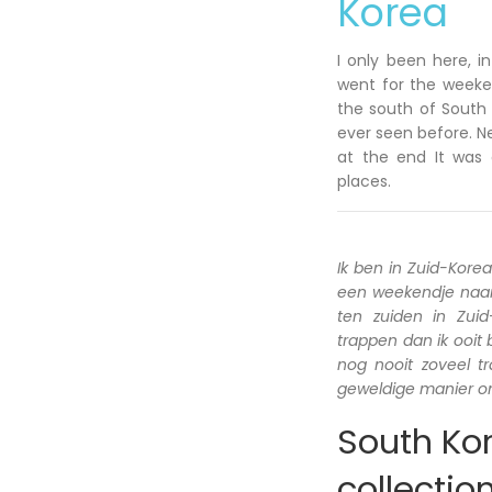
Korea
I only been here, i
went for the weeken
the south of South 
ever seen before. N
at the end It was 
places.
Ik ben in Zuid-Kore
een weekendje naar 
ten zuiden in Zui
trappen dan ik ooit
nog nooit zoveel 
geweldige manier om
South Kor
collectio