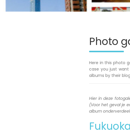
Photo ga
Here in this photo g
case you just want 
albums by their blog
Hier in deze fotogale
(Voor het geval je en
album onderverdeeld 
Fukuok