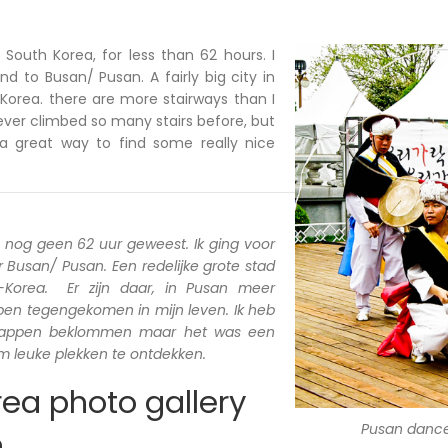
n South Korea, for less than 62 hours. I
d to Busan/ Pusan. A fairly big city in
Korea. there are more stairways than I
ever climbed so many stairs before, but
a great way to find some really nice
a nog geen 62 uur geweest. Ik ging voor
Busan/ Pusan. Een redelijke grote stad
d-Korea. Er zijn daar, in Pusan meer
 ben tegengekomen in mijn leven. Ik heb
trappen beklommen maar het was een
 leuke plekken te ontdekken.
ea photo gallery
Pusan danc
n