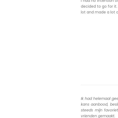
I had no intention 
decided to go for it.
lot and made a lot o
Ik had helemaal ge
kans aanbood, besl
steeds mijn favori
vrienden gemaakt.