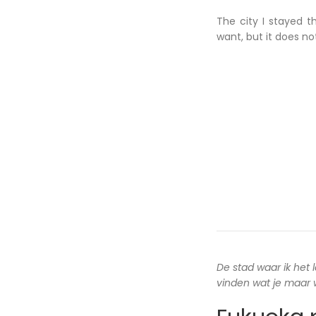
The city I stayed t
want, but it does n
De stad waar ik het 
vinden wat je maar wi