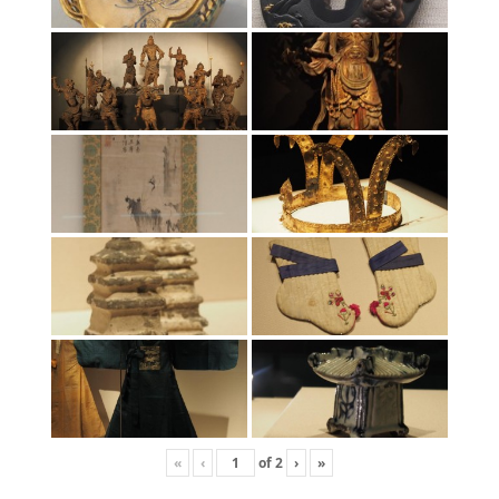
«
‹
of
2
›
»