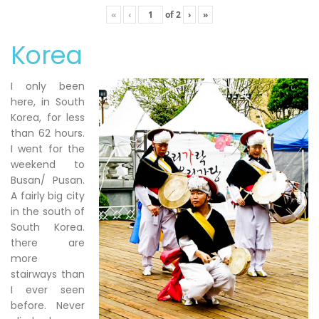
«
‹
of
2
›
»
Korea
I only been
here, in South
Korea, for less
than 62 hours.
I went for the
weekend to
Busan/ Pusan.
A fairly big city
in the south of
South Korea.
there are
more
stairways than
I ever seen
before. Never