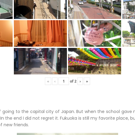
«
‹
of
2
›
»
of going to the capital city of Japan. But when the school gave 
 In the end I did not regret it. Fukuoka is still my favorite place, b
f new friends.