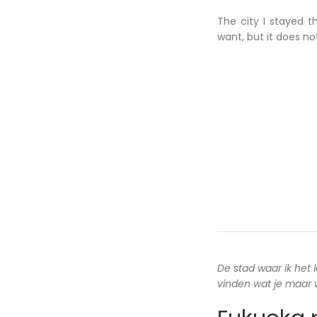
The city I stayed t
want, but it does n
De stad waar ik het 
vinden wat je maar wi