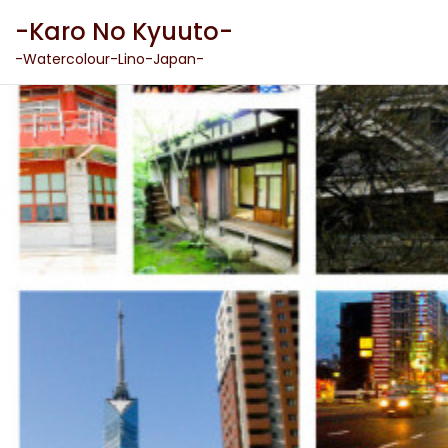
Skip
-Karo No Kyuuto-
to
content
-Watercolour-Lino-Japan-