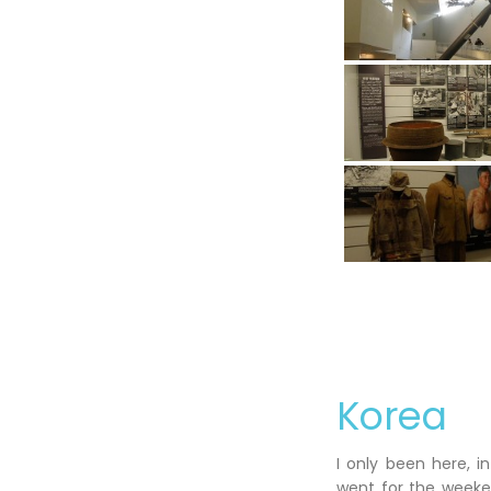
Korea
I only been here, i
went for the weeken