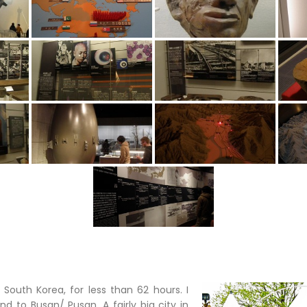
n South Korea, for less than 62 hours. I
d to Busan/ Pusan. A fairly big city in