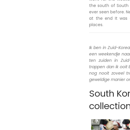
the south of South 
ever seen before. N
at the end It was 
places.
Ik ben in Zuid-Kore
een weekendje naar 
ten zuiden in Zui
trappen dan ik ooit
nog nooit zoveel 
geweldige manier om
South Kor
collectio