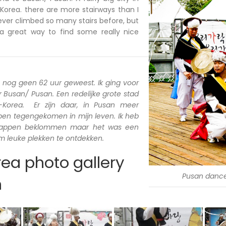
Korea. there are more stairways than I
ever climbed so many stairs before, but
a great way to find some really nice
a nog geen 62 uur geweest. Ik ging voor
Busan/ Pusan. Een redelijke grote stad
d-Korea. Er zijn daar, in Pusan meer
 ben tegengekomen in mijn leven. Ik heb
trappen beklommen maar het was een
 leuke plekken te ontdekken.
ea photo gallery
Pusan danc
n