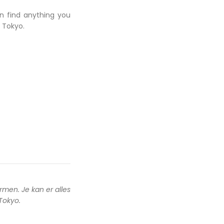
an find anything you
 Tokyo.
rmen. Je kan er alles
 Tokyo.