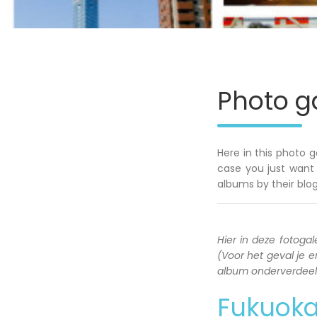
Photo ga
Here in this photo g
case you just want 
albums by their blog
Hier in deze fotogale
(Voor het geval je en
album onderverdeeld 
Fukuok