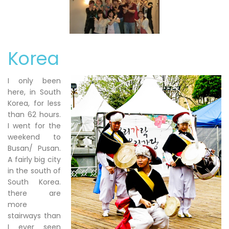
Korea
I only been
here, in South
Korea, for less
than 62 hours.
I went for the
weekend to
Busan/ Pusan.
A fairly big city
in the south of
South Korea.
there are
more
stairways than
I ever seen