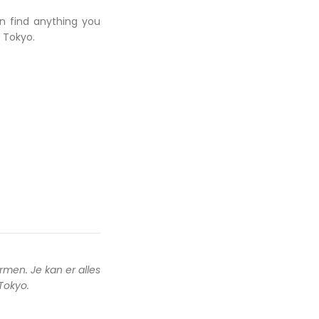
an find anything you
 Tokyo.
rmen. Je kan er alles
 Tokyo.