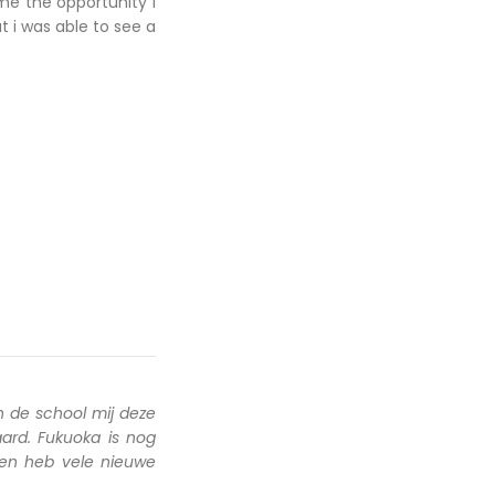
me the opportunity I
ut i was able to see a
 de school mij deze
ard. Fukuoka is nog
 en heb vele nieuwe