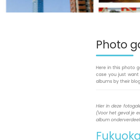
Photo ga
Here in this photo g
case you just want 
albums by their blog
Hier in deze fotogale
(Voor het geval je en
album onderverdeeld 
Fukuok