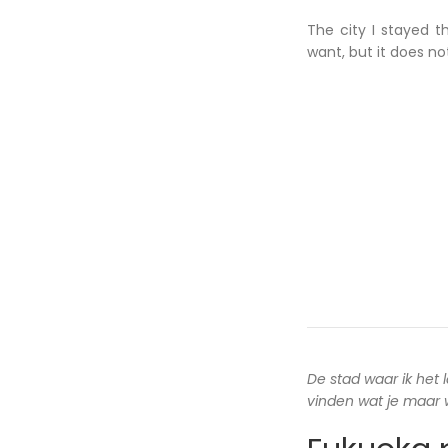
The city I stayed t
want, but it does n
De stad waar ik het 
vinden wat je maar wi