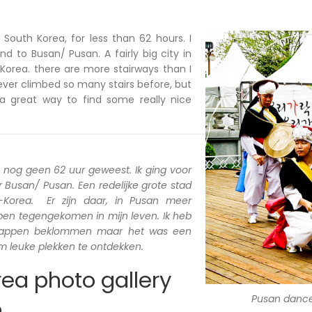
n South Korea, for less than 62 hours. I
d to Busan/ Pusan. A fairly big city in
Korea. there are more stairways than I
ever climbed so many stairs before, but
a great way to find some really nice
a nog geen 62 uur geweest. Ik ging voor
Busan/ Pusan. Een redelijke grote stad
d-Korea. Er zijn daar, in Pusan meer
 ben tegengekomen in mijn leven. Ik heb
trappen beklommen maar het was een
 leuke plekken te ontdekken.
ea photo gallery
Pusan danc
n