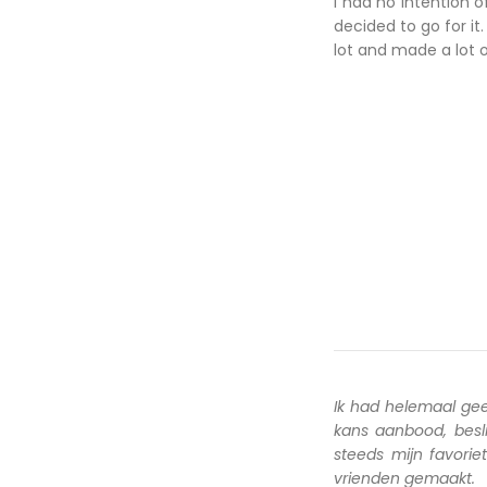
I had no intention 
decided to go for it.
lot and made a lot o
Ik had helemaal ge
kans aanbood, besl
steeds mijn favori
vrienden gemaakt.