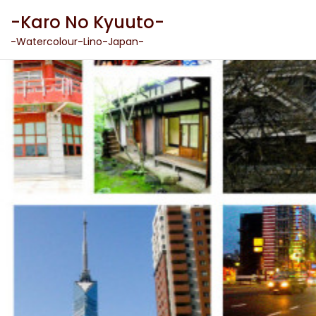
Skip
-Karo No Kyuuto-
to
content
-Watercolour-Lino-Japan-