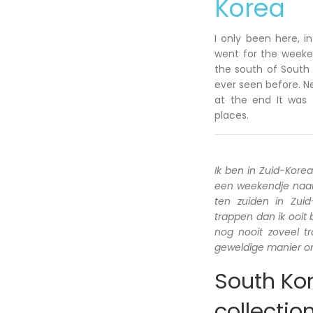
Korea
I only been here, i
went for the weeken
the south of South 
ever seen before. N
at the end It was 
places.
Ik ben in Zuid-Kore
een weekendje naar 
ten zuiden in Zui
trappen dan ik ooit
nog nooit zoveel 
geweldige manier om
South Kor
collectio