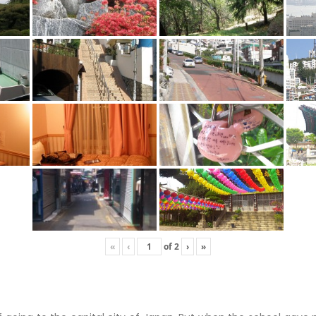
«
‹
of
2
›
»