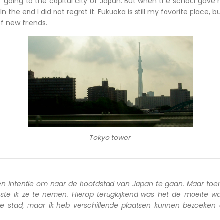
of going to the capital city of Japan. But when the school gave 
 In the end I did not regret it. Fukuoka is still my favorite place, b
f new friends.
Tokyo tower
en intentie om naar de hoofdstad van Japan te gaan. Maar toen
iste ik ze te nemen. Hierop terugkijkend was het de moeite wa
ete stad, maar ik heb verschillende plaatsen kunnen bezoeken