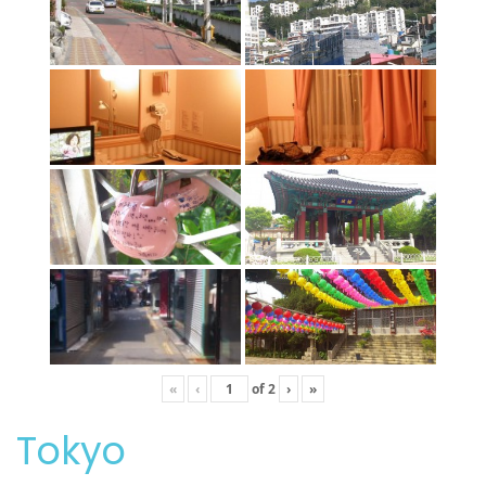
«
‹
of
2
›
»
Tokyo