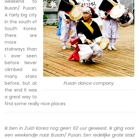
weekend to
Busan/ Pusan.
A fairly big city
in the south of
South Korea.
there are
more
stairways than
I ever seen
before. Never
climbed so
many stairs
before, but at
Pusan dance company
the end It was
a great way to
find some really nice places.
Ik ben in Zuid-Korea nog geen 62 uur geweest. Ik ging voor
een weekendje naar Busan/ Pusan. Een redelijke grote stad