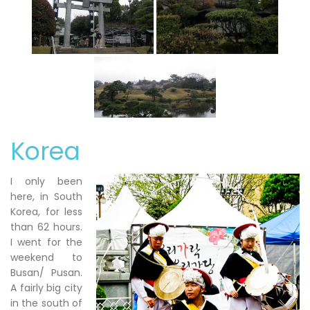
Korea
I only been
here, in South
Korea, for less
than 62 hours.
I went for the
weekend to
Busan/ Pusan.
A fairly big city
in the south of