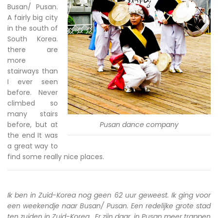
Busan/ Pusan.
A fairly big city
in the south of
South Korea.
there are
more
stairways than
I ever seen
before. Never
climbed so
many stairs
before, but at
Pusan dance company
the end It was
a great way to
find some really nice places.
Ik ben in Zuid-Korea nog geen 62 uur geweest. Ik ging voor
een weekendje naar Busan/ Pusan. Een redelijke grote stad
ten zuiden in Zuid-Korea. Er zijn daar, in Pusan meer trappen