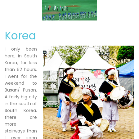
Korea
I only been
here, in South
Korea, for less
than 62 hours.
I went for the
weekend to
Busan/ Pusan.
A fairly big city
in the south of
South Korea.
there are
more
stairways than
I ever seen