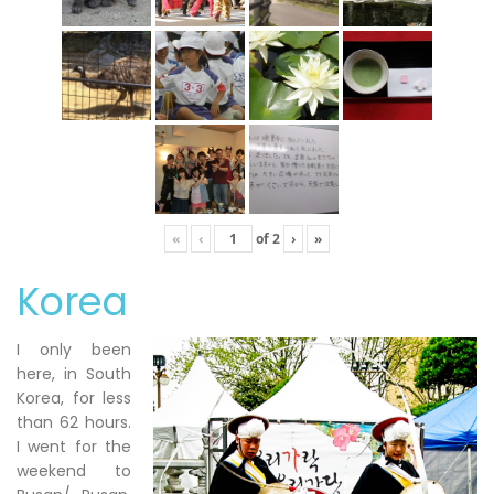
«
‹
of
2
›
»
Korea
I only been
here, in South
Korea, for less
than 62 hours.
I went for the
weekend to