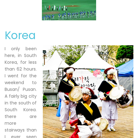
Korea
I only been
here, in South
Korea, for less
than 62 hours.
I went for the
weekend to
Busan/ Pusan.
A fairly big city
in the south of
South Korea.
there are
more
stairways than
I ever seen