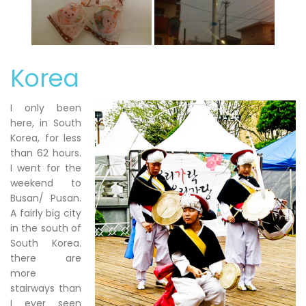
Korea
I only been
here, in South
Korea, for less
than 62 hours.
I went for the
weekend to
Busan/ Pusan.
A fairly big city
in the south of
South Korea.
there are
more
stairways than
I ever seen