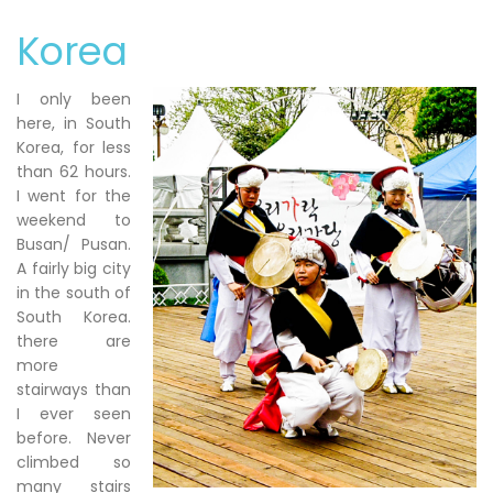
Korea
I only been
here, in South
Korea, for less
than 62 hours.
I went for the
weekend to
Busan/ Pusan.
A fairly big city
in the south of
South Korea.
there are
more
stairways than
I ever seen
before. Never
climbed so
many stairs