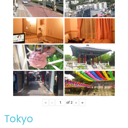
«
‹
of
2
›
»
Tokyo