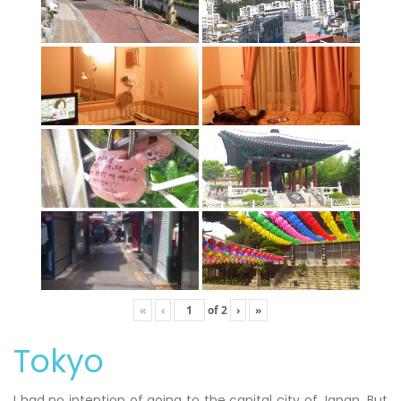
«
‹
of
2
›
»
Tokyo
I had no intention of going to the capital city of Japan. But