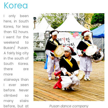
Korea
I only been
here, in South
Korea, for less
than 62 hours.
I went for the
weekend to
Busan/ Pusan.
A fairly big city
in the south of
South Korea.
there are
more
stairways than
I ever seen
before. Never
climbed so
many stairs
before, but at
Pusan dance company