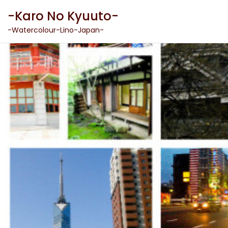
Skip
-Karo No Kyuuto-
to
content
-Watercolour-Lino-Japan-