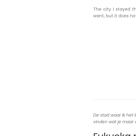
The city I stayed t
want, but it does n
De stad waar ik het 
vinden wat je maar wi