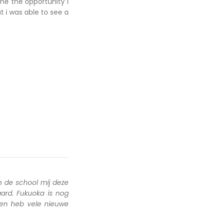
me the opportunity I
ut i was able to see a
 de school mij deze
ard. Fukuoka is nog
 en heb vele nieuwe