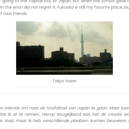
of going to the capital city of Japan. But when the school gave 
 In the end I did not regret it. Fukuoka is still my favorite place, b
f new friends.
Tokyo tower
en intentie om naar de hoofdstad van Japan te gaan. Maar toen
iste ik ze te nemen. Hierop terugkijkend was het de moeite wa
ete stad, maar ik heb verschillende plaatsen kunnen bezoeken