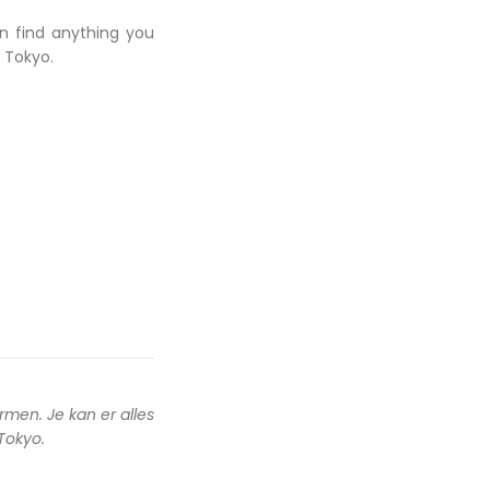
an find anything you
 Tokyo.
rmen. Je kan er alles
 Tokyo.