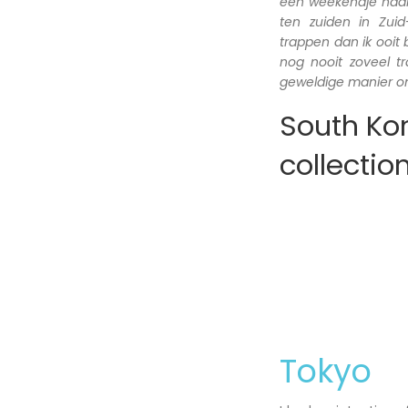
een weekendje naar 
ten zuiden in Zui
trappen dan ik ooit
nog nooit zoveel 
geweldige manier om
South Kor
collectio
Tokyo