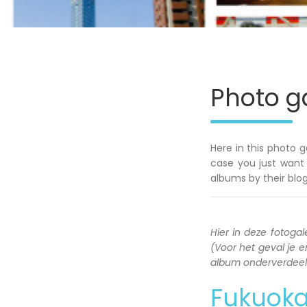
Photo ga
Here in this photo g
case you just want 
albums by their blog
Hier in deze fotogale
(Voor het geval je en
album onderverdeeld 
Fukuok