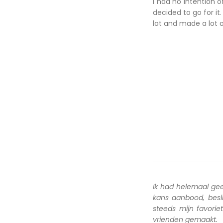
I had no intention 
decided to go for it.
lot and made a lot o
Ik had helemaal ge
kans aanbood, besl
steeds mijn favori
vrienden gemaakt.