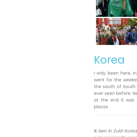
Korea
I only been here, i
went for the weeken
the south of South 
ever seen before. N
at the end It was 
places.
Ik ben in Zuid-Kore