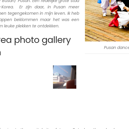
Busan/ Pusan. Een redelijke grote stad
d-Korea. Er zijn daar, in Pusan meer
 ben tegengekomen in mijn leven. Ik heb
trappen beklommen maar het was een
 leuke plekken te ontdekken.
ea photo gallery
Pusan danc
n