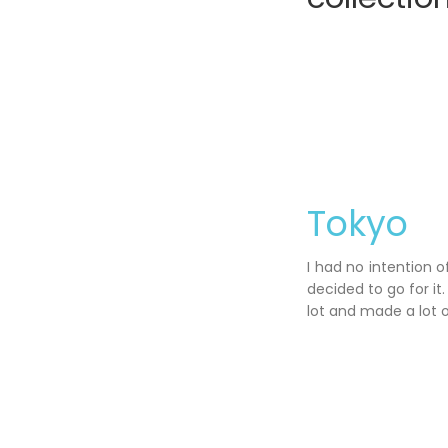
Tokyo
I had no intention 
decided to go for it.
lot and made a lot o