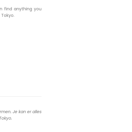
an find anything you
 Tokyo.
rmen. Je kan er alles
 Tokyo.