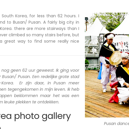
n South Korea, for less than 62 hours. I
d to Busan/ Pusan. A fairly big city in
Korea. there are more stairways than I
ever climbed so many stairs before, but
a great way to find some really nice
a nog geen 62 uur geweest. Ik ging voor
Busan/ Pusan. Een redelijke grote stad
d-Korea. Er zijn daar, in Pusan meer
 ben tegengekomen in mijn leven. Ik heb
trappen beklommen maar het was een
 leuke plekken te ontdekken.
ea photo gallery
Pusan danc
n