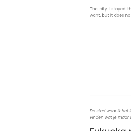
The city I stayed t
want, but it does n
De stad waar ik het 
vinden wat je maar wi