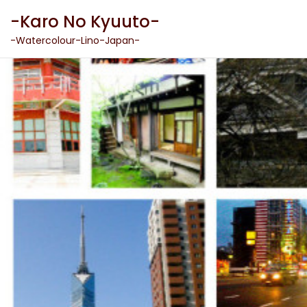
Skip
-Karo No Kyuuto-
to
content
-Watercolour-Lino-Japan-