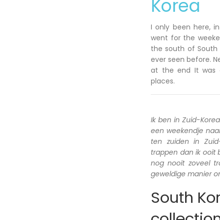
Korea
I only been here, i
went for the weeken
the south of South 
ever seen before. N
at the end It was 
places.
Ik ben in Zuid-Kore
een weekendje naar 
ten zuiden in Zui
trappen dan ik ooit
nog nooit zoveel 
geweldige manier om
South Kor
collectio