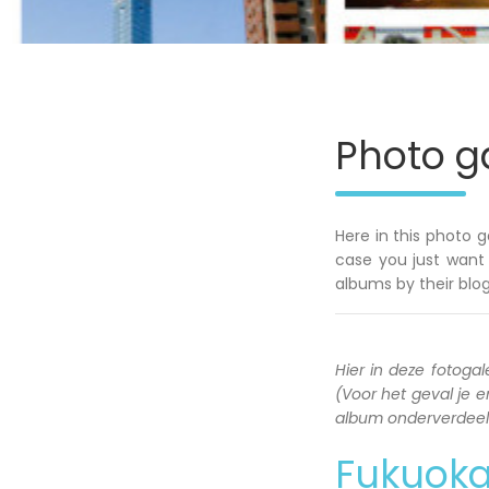
Photo ga
Here in this photo g
case you just want 
albums by their blog
Hier in deze fotogale
(Voor het geval je en
album onderverdeeld 
Fukuok