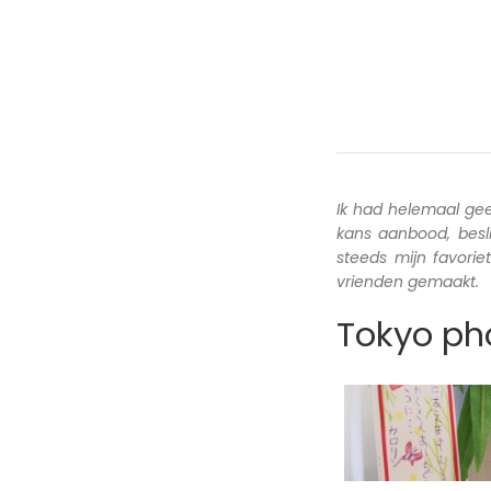
Ik had helemaal ge
kans aanbood, besl
steeds mijn favori
vrienden gemaakt.
Tokyo pho