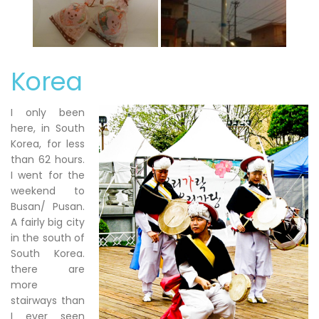
Korea
I only been
here, in South
Korea, for less
than 62 hours.
I went for the
weekend to
Busan/ Pusan.
A fairly big city
in the south of
South Korea.
there are
more
stairways than
I ever seen