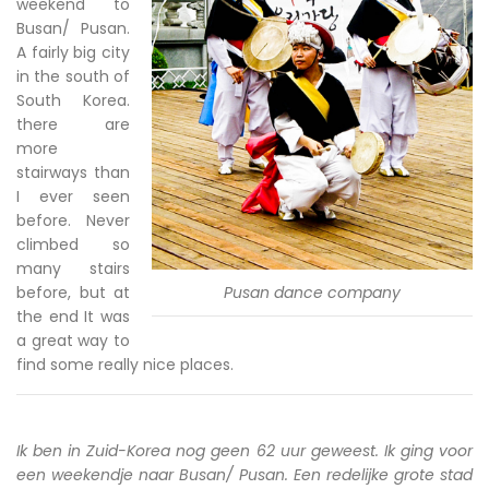
weekend to
Busan/ Pusan.
A fairly big city
in the south of
South Korea.
there are
more
stairways than
I ever seen
before. Never
climbed so
many stairs
before, but at
Pusan dance company
the end It was
a great way to
find some really nice places.
Ik ben in Zuid-Korea nog geen 62 uur geweest. Ik ging voor
een weekendje naar Busan/ Pusan. Een redelijke grote stad