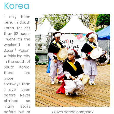
Korea
I only been
here, in South
Korea, for less
than 62 hours.
I went for the
weekend to
Busan/ Pusan.
A fairly big city
in the south of
South Korea.
there are
more
stairways than
I ever seen
before. Never
climbed so
many stairs
before, but at
Pusan dance company