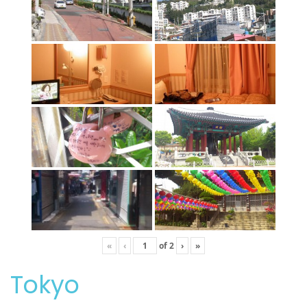
«
‹
of
2
›
»
Tokyo