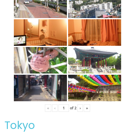
«
‹
of
2
›
»
Tokyo