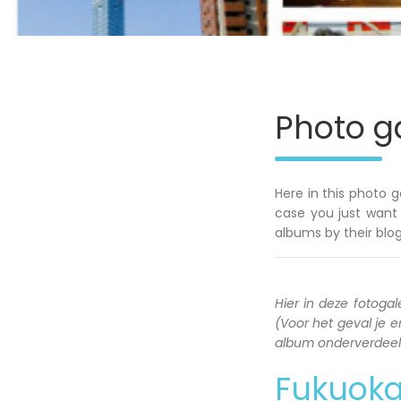
Photo ga
Here in this photo g
case you just want 
albums by their blog
Hier in deze fotogale
(Voor het geval je en
album onderverdeeld 
Fukuok