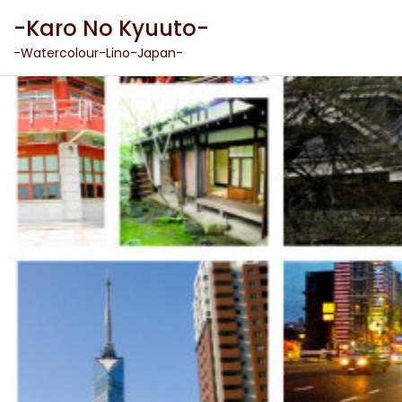
Skip
-Karo No Kyuuto-
to
content
-Watercolour-Lino-Japan-