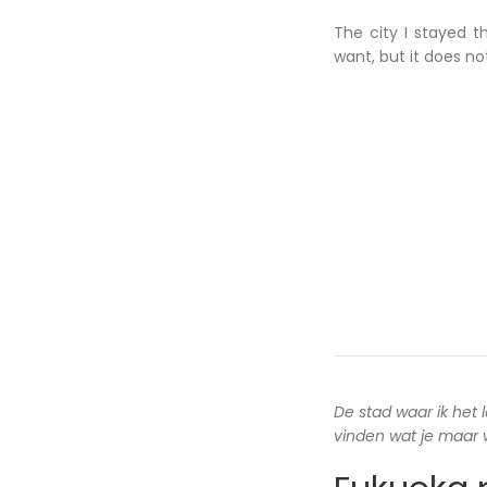
The city I stayed t
want, but it does n
De stad waar ik het 
vinden wat je maar wi