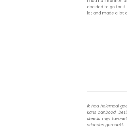
I had no intention 
decided to go for it.
lot and made a lot o
Ik had helemaal ge
kans aanbood, besl
steeds mijn favori
vrienden gemaakt.