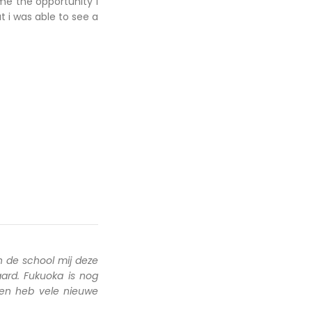
me the opportunity I
ut i was able to see a
 de school mij deze
ard. Fukuoka is nog
 en heb vele nieuwe