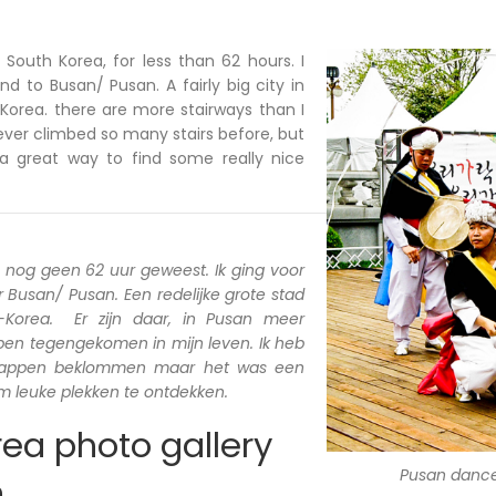
n South Korea, for less than 62 hours. I
d to Busan/ Pusan. A fairly big city in
Korea. there are more stairways than I
ever climbed so many stairs before, but
a great way to find some really nice
a nog geen 62 uur geweest. Ik ging voor
Busan/ Pusan. Een redelijke grote stad
d-Korea. Er zijn daar, in Pusan meer
 ben tegengekomen in mijn leven. Ik heb
trappen beklommen maar het was een
 leuke plekken te ontdekken.
ea photo gallery
Pusan danc
n