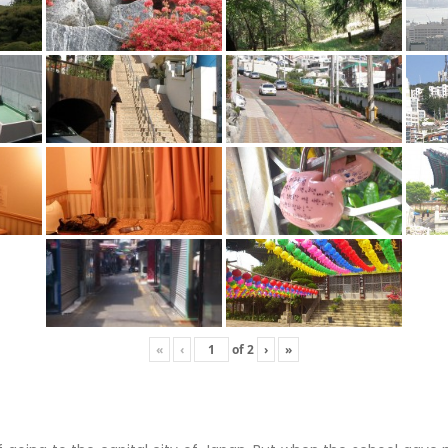
«
‹
of
2
›
»