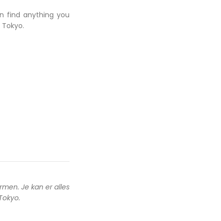
an find anything you
 Tokyo.
rmen. Je kan er alles
 Tokyo.