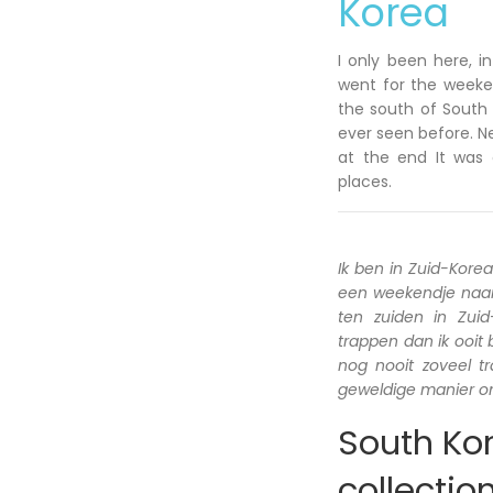
Korea
I only been here, i
went for the weeken
the south of South 
ever seen before. N
at the end It was 
places.
Ik ben in Zuid-Kore
een weekendje naar 
ten zuiden in Zui
trappen dan ik ooit
nog nooit zoveel 
geweldige manier om
South Kor
collectio