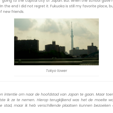
of going to the capital city of Japan. But when the school gave 
 In the end I did not regret it. Fukuoka is still my favorite place, b
f new friends.
Tokyo tower
en intentie om naar de hoofdstad van Japan te gaan. Maar toen
iste ik ze te nemen. Hierop terugkijkend was het de moeite wa
ete stad, maar ik heb verschillende plaatsen kunnen bezoeken