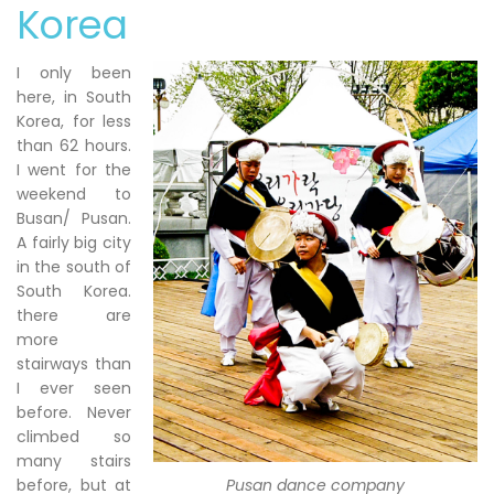
Korea
I only been
here, in South
Korea, for less
than 62 hours.
I went for the
weekend to
Busan/ Pusan.
A fairly big city
in the south of
South Korea.
there are
more
stairways than
I ever seen
before. Never
climbed so
many stairs
before, but at
Pusan dance company