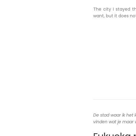
The city I stayed t
want, but it does n
De stad waar ik het 
vinden wat je maar wi