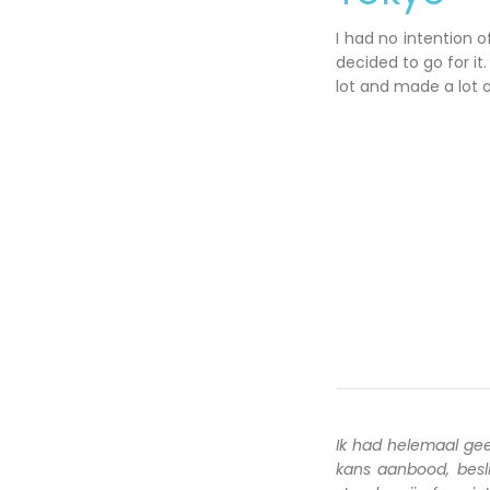
I had no intention 
decided to go for it.
lot and made a lot o
Ik had helemaal ge
kans aanbood, besl