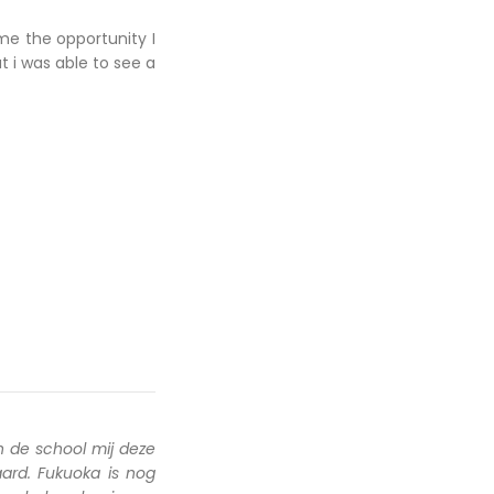
me the opportunity I
ut i was able to see a
 de school mij deze
ard. Fukuoka is nog