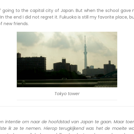
of going to the capital city of Japan. But when the school gave 
 In the end I did not regret it. Fukuoka is still my favorite place, b
f new friends.
Tokyo tower
en intentie om naar de hoofdstad van Japan te gaan. Maar toen
iste ik ze te nemen. Hierop terugkijkend was het de moeite wa