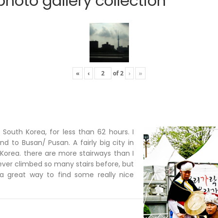
hoto gallery collection
«
‹
of
2
›
»
n South Korea, for less than 62 hours. I
d to Busan/ Pusan. A fairly big city in
Korea. there are more stairways than I
ever climbed so many stairs before, but
a great way to find some really nice