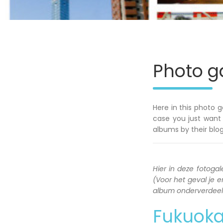
Photo ga
Here in this photo g
case you just want 
albums by their blog
Hier in deze fotogale
(Voor het geval je en
album onderverdeeld 
Fukuok