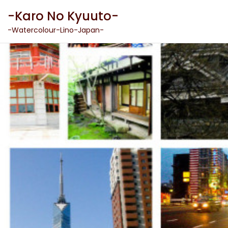
Skip
-Karo No Kyuuto-
to
content
-Watercolour-Lino-Japan-