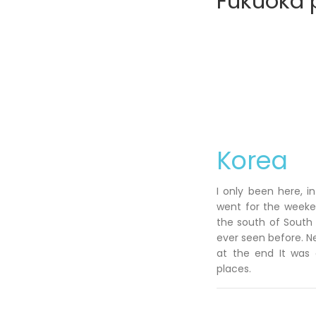
Fukuoka p
Korea
I only been here, i
went for the weeken
the south of South 
ever seen before. N
at the end It was 
places.