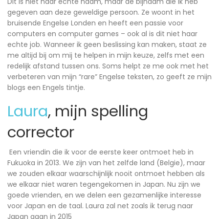
Dit is niet haar echte naam, maar de bijnaam die ik heb
gegeven aan deze geweldige persoon. Ze woont in het
bruisende Engelse Londen en heeft een passie voor
computers en computer games – ook al is dit niet haar
echte job. Wanneer ik geen beslissing kan maken, staat ze
me altijd bij om mij te helpen in mijn keuze, zelfs met een
redelijk afstand tussen ons. Soms helpt ze me ook met het
verbeteren van mijn “rare” Engelse teksten, zo geeft ze mijn
blogs een Engels tintje.
Laura
, mijn spelling
corrector
Een vriendin die ik voor de eerste keer ontmoet heb in
Fukuoka in 2013. We zijn van het zelfde land (Belgie), maar
we zouden elkaar waarschijnlijk nooit ontmoet hebben als
we elkaar niet waren tegengekomen in Japan. Nu zijn we
goede vrienden, en we delen een gezamenlijke interesse
voor Japan en de taal. Laura zal net zoals ik terug naar
Japan gaan in 2015