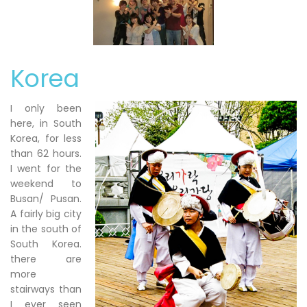
Korea
I only been
here, in South
Korea, for less
than 62 hours.
I went for the
weekend to
Busan/ Pusan.
A fairly big city
in the south of
South Korea.
there are
more
stairways than
I ever seen