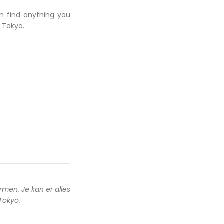
an find anything you
 Tokyo.
rmen. Je kan er alles
 Tokyo.