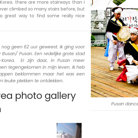
Korea. there are more stairways than I
ever climbed so many stairs before, but
a great way to find some really nice
a nog geen 62 uur geweest. Ik ging voor
Busan/ Pusan. Een redelijke grote stad
d-Korea. Er zijn daar, in Pusan meer
 ben tegengekomen in mijn leven. Ik heb
trappen beklommen maar het was een
 leuke plekken te ontdekken.
ea photo gallery
Pusan danc
n