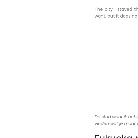
The city I stayed t
want, but it does n
De stad waar ik het 
vinden wat je maar wi