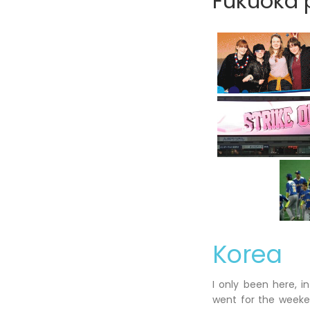
Fukuoka p
Korea
I only been here, i
went for the weeken