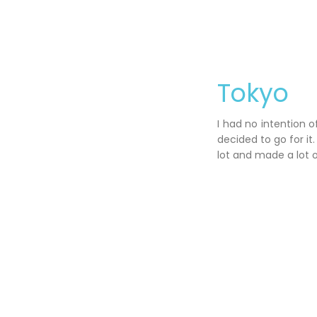
Tokyo
I had no intention 
decided to go for it.
lot and made a lot o