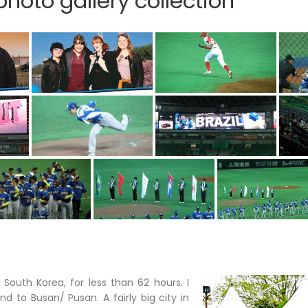
hoto gallery collection
n South Korea, for less than 62 hours. I
d to Busan/ Pusan. A fairly big city in