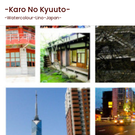
Skip
-Karo No Kyuuto-
to
content
-Watercolour-Lino-Japan-