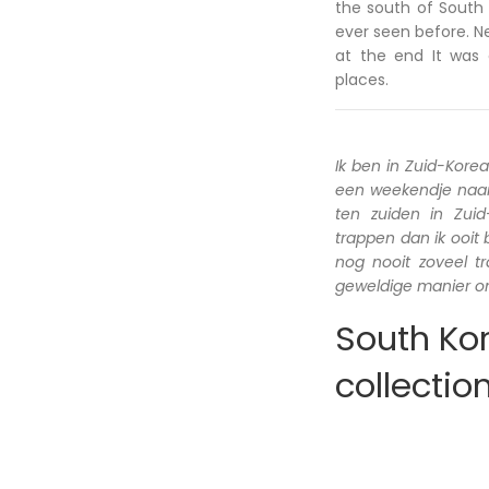
the south of South 
ever seen before. N
at the end It was 
places.
Ik ben in Zuid-Kore
een weekendje naar 
ten zuiden in Zui
trappen dan ik ooit
nog nooit zoveel 
geweldige manier om
South Kor
collectio