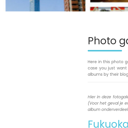
Photo ga
Here in this photo g
case you just want 
albums by their blog
Hier in deze fotogale
(Voor het geval je en
album onderverdeeld 
Fukuok