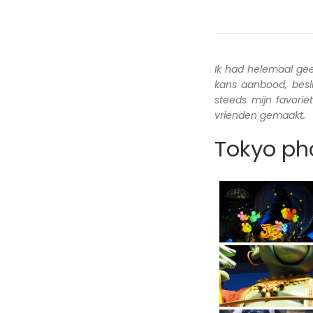
Ik had helemaal ge
kans aanbood, besl
steeds mijn favori
vrienden gemaakt.
Tokyo pho