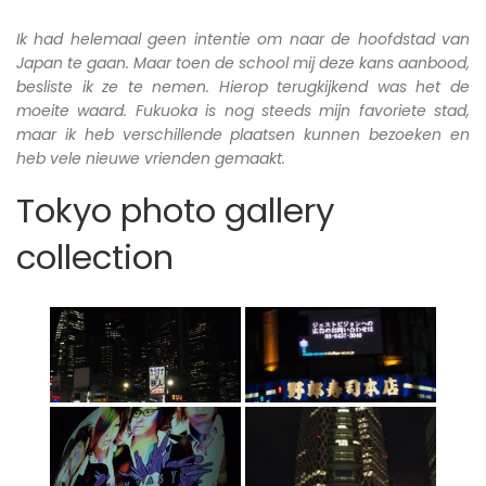
Ik had helemaal geen intentie om naar de hoofdstad van
Japan te gaan. Maar toen de school mij deze kans aanbood,
besliste ik ze te nemen. Hierop terugkijkend was het de
moeite waard. Fukuoka is nog steeds mijn favoriete stad,
maar ik heb verschillende plaatsen kunnen bezoeken en
heb vele nieuwe vrienden gemaakt.
Tokyo photo gallery
collection