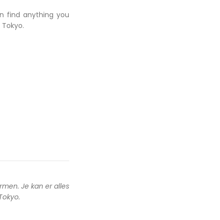
an find anything you
 Tokyo.
rmen. Je kan er alles
 Tokyo.