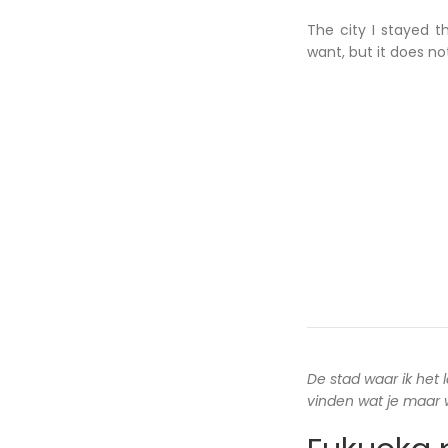
The city I stayed t
want, but it does n
De stad waar ik het 
vinden wat je maar wi