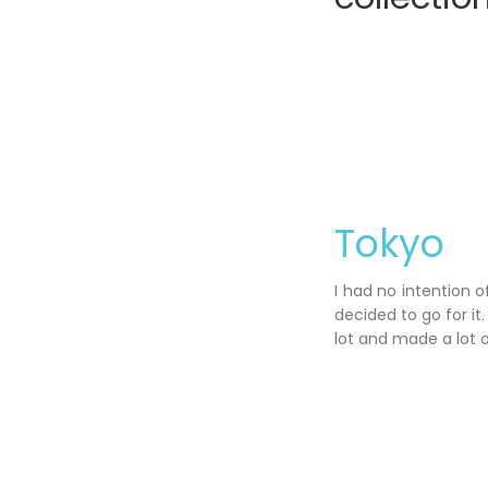
Tokyo
I had no intention 
decided to go for it.
lot and made a lot o