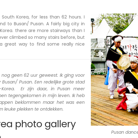
n South Korea, for less than 62 hours. I
d to Busan/ Pusan. A fairly big city in
Korea. there are more stairways than I
ever climbed so many stairs before, but
a great way to find some really nice
a nog geen 62 uur geweest. Ik ging voor
Busan/ Pusan. Een redelijke grote stad
d-Korea. Er zijn daar, in Pusan meer
 ben tegengekomen in mijn leven. Ik heb
trappen beklommen maar het was een
 leuke plekken te ontdekken.
ea photo gallery
Pusan danc
n