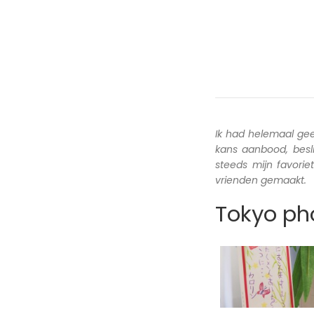
Ik had helemaal ge
kans aanbood, besl
steeds mijn favori
vrienden gemaakt.
Tokyo pho