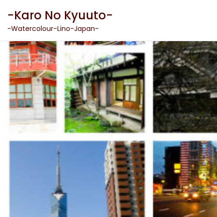
Skip
-Karo No Kyuuto-
to
content
-Watercolour-Lino-Japan-