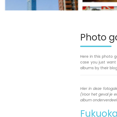
Photo ga
Here in this photo g
case you just want 
albums by their blog
Hier in deze fotogale
(Voor het geval je en
album onderverdeeld 
Fukuok