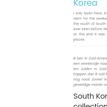
Korea
I only been here, i
went for the weeken
the south of South 
ever seen before. N
at the end It was 
places.
Ik ben in Zuid-Kore
een weekendje naar 
ten zuiden in Zui
trappen dan ik ooit
nog nooit zoveel 
geweldige manier om
South Kor
collectio