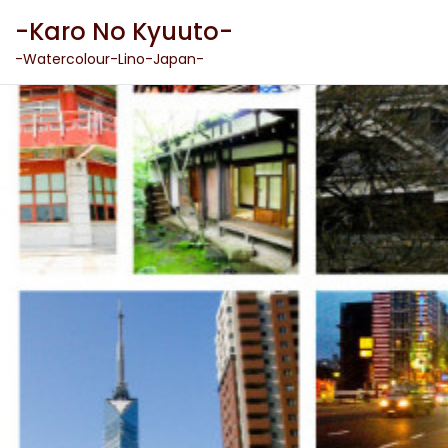
Skip
-Karo No Kyuuto-
to
content
-Watercolour-Lino-Japan-