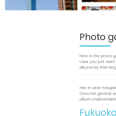
Photo ga
Here in this photo g
case you just want 
albums by their blog
Hier in deze fotogale
(Voor het geval je en
album onderverdeeld 
Fukuok