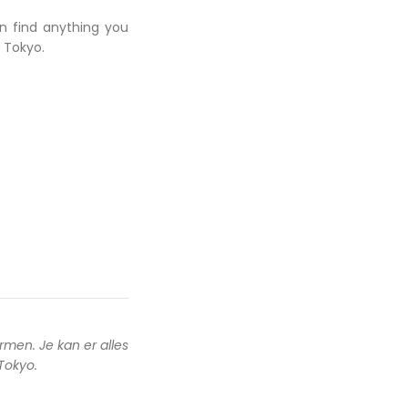
an find anything you
 Tokyo.
rmen. Je kan er alles
 Tokyo.