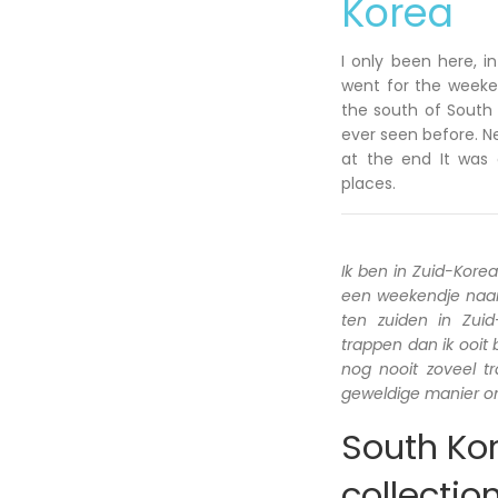
Korea
I only been here, i
went for the weeken
the south of South 
ever seen before. N
at the end It was 
places.
Ik ben in Zuid-Kore
een weekendje naar 
ten zuiden in Zui
trappen dan ik ooit
nog nooit zoveel 
geweldige manier om
South Kor
collectio