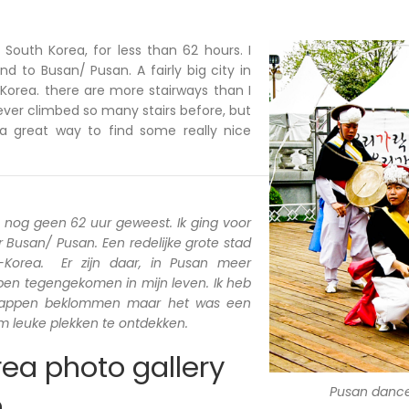
n South Korea, for less than 62 hours. I
d to Busan/ Pusan. A fairly big city in
Korea. there are more stairways than I
ever climbed so many stairs before, but
a great way to find some really nice
a nog geen 62 uur geweest. Ik ging voor
Busan/ Pusan. Een redelijke grote stad
d-Korea. Er zijn daar, in Pusan meer
 ben tegengekomen in mijn leven. Ik heb
trappen beklommen maar het was een
 leuke plekken te ontdekken.
ea photo gallery
Pusan danc
n