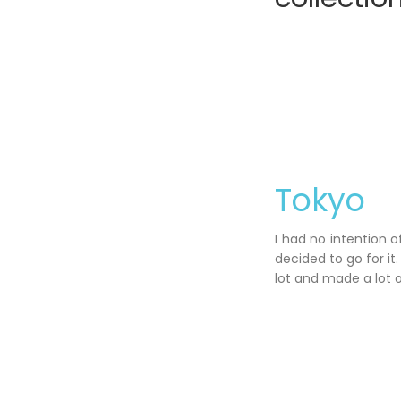
Tokyo
I had no intention 
decided to go for it.
lot and made a lot o