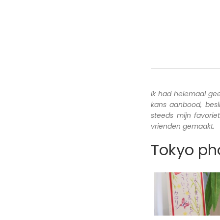
Ik had helemaal ge
kans aanbood, besl
steeds mijn favori
vrienden gemaakt.
Tokyo pho