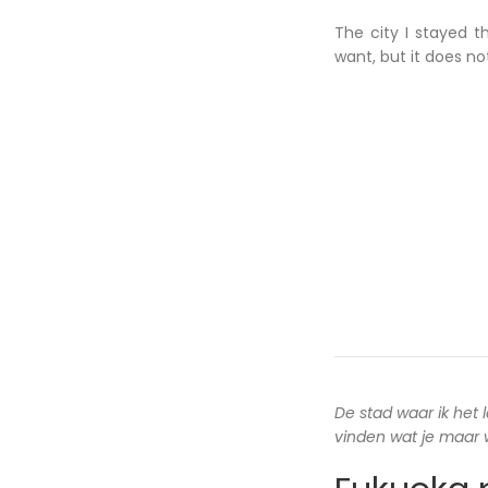
The city I stayed t
want, but it does n
De stad waar ik het 
vinden wat je maar wi