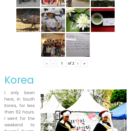
«
‹
of
2
›
»
Korea
I only been
here, in South
Korea, for less
than 62 hours.
I went for the
weekend to