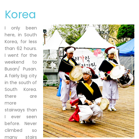
Korea
I only been
here, in South
Korea, for less
than 62 hours.
I went for the
weekend to
Busan/ Pusan.
A fairly big city
in the south of
South Korea.
there are
more
stairways than
I ever seen
before. Never
climbed so
many stairs