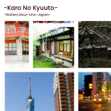
Skip
-Karo No Kyuuto-
to
content
-Watercolour-Lino-Japan-