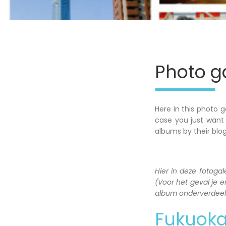
Photo ga
Here in this photo g
case you just want 
albums by their blog
Hier in deze fotogale
(Voor het geval je en
album onderverdeeld 
Fukuok