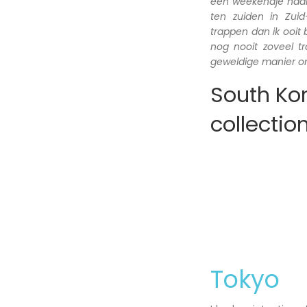
een weekendje naar 
ten zuiden in Zui
trappen dan ik ooit
nog nooit zoveel 
geweldige manier om
South Kor
collectio
Tokyo