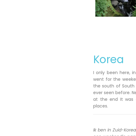
Korea
I only been here, i
went for the weeken
the south of South 
ever seen before. N
at the end It was 
places.
Ik ben in Zuid-Kore