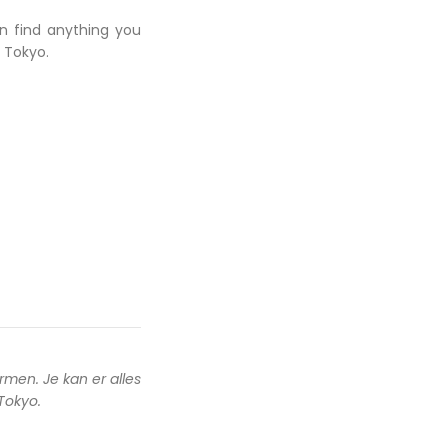
an find anything you
 Tokyo.
rmen. Je kan er alles
 Tokyo.