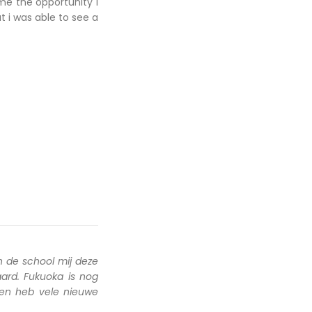
me the opportunity I
ut i was able to see a
 de school mij deze
ard. Fukuoka is nog
 en heb vele nieuwe