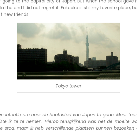
of going to the capital city of Japan. But when the school gave 
 In the end I did not regret it. Fukuoka is still my favorite place, b
f new friends.
Tokyo tower
en intentie om naar de hoofdstad van Japan te gaan. Maar toen
iste ik ze te nemen. Hierop terugkijkend was het de moeite wa
ete stad, maar ik heb verschillende plaatsen kunnen bezoeken