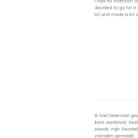
I had no intention 
decided to go for it.
lot and made a lot o
Ik had helemaal ge
kans aanbood, besl
steeds mijn favori
vrienden gemaakt.