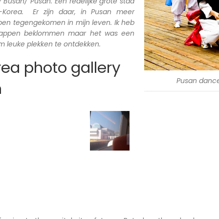
Busan/ Pusan. Een redelijke grote stad
d-Korea. Er zijn daar, in Pusan meer
 ben tegengekomen in mijn leven. Ik heb
trappen beklommen maar het was een
 leuke plekken te ontdekken.
ea photo gallery
Pusan danc
n