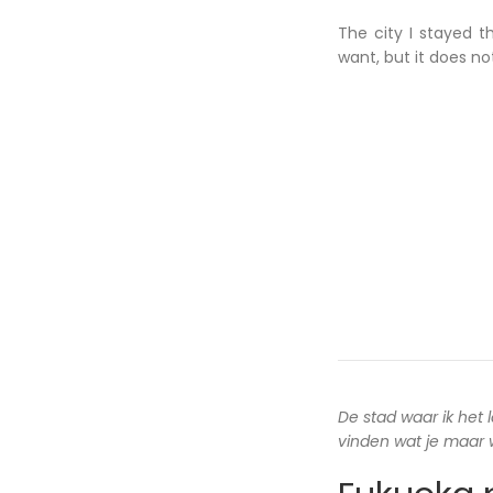
The city I stayed t
want, but it does n
De stad waar ik het 
vinden wat je maar wi