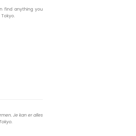
an find anything you
 Tokyo.
rmen. Je kan er alles
 Tokyo.