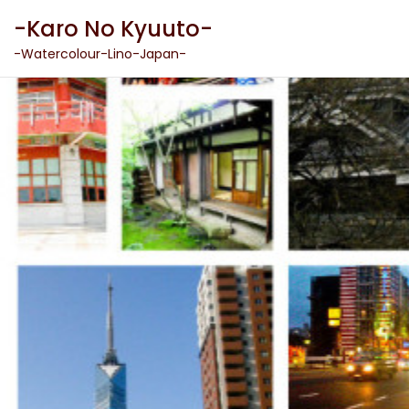
Skip
-Karo No Kyuuto-
to
content
-Watercolour-Lino-Japan-