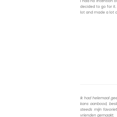
I had no intention 
decided to go for it.
lot and made a lot o
Ik had helemaal ge
kans aanbood, besl
steeds mijn favori
vrienden gemaakt.