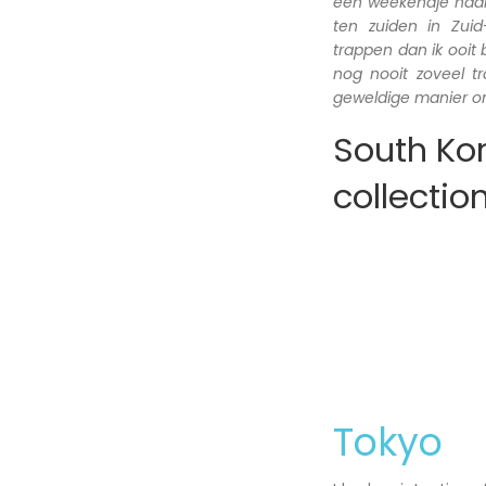
een weekendje naar 
ten zuiden in Zui
trappen dan ik ooit
nog nooit zoveel 
geweldige manier om
South Kor
collectio
Tokyo