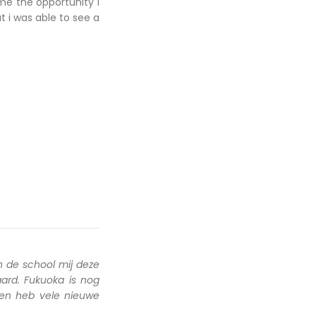
me the opportunity I
ut i was able to see a
 de school mij deze
ard. Fukuoka is nog
 en heb vele nieuwe