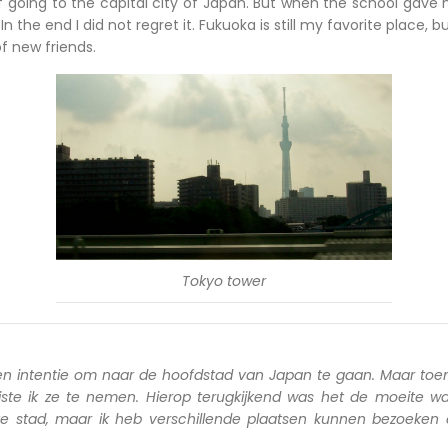
of going to the capital city of Japan. But when the school gave 
 In the end I did not regret it. Fukuoka is still my favorite place, b
f new friends.
Tokyo tower
en intentie om naar de hoofdstad van Japan te gaan. Maar toen
iste ik ze te nemen. Hierop terugkijkend was het de moeite wa
ete stad, maar ik heb verschillende plaatsen kunnen bezoeken