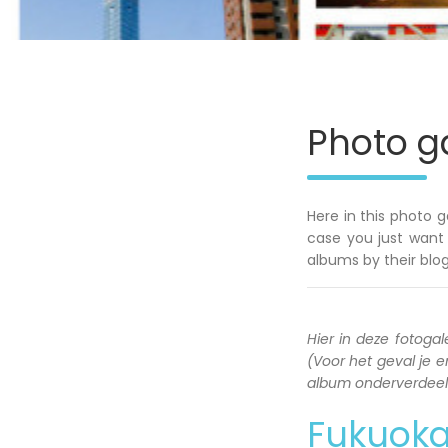
Photo ga
Here in this photo g
case you just want 
albums by their blog
Hier in deze fotogale
(Voor het geval je en
album onderverdeeld 
Fukuok