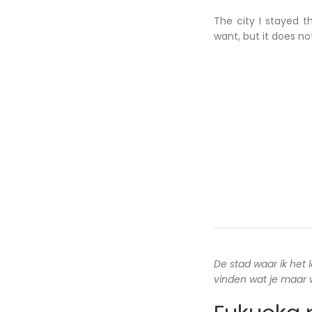
The city I stayed t
want, but it does n
De stad waar ik het 
vinden wat je maar wi