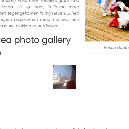
Busan/ Pusan. Een redelijke grote stad
d-Korea. Er zijn daar, in Pusan meer
 ben tegengekomen in mijn leven. Ik heb
trappen beklommen maar het was een
 leuke plekken te ontdekken.
ea photo gallery
Pusan danc
n