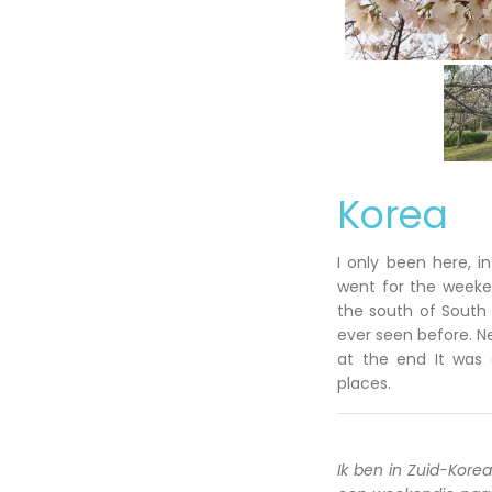
Korea
I only been here, i
went for the weeken
the south of South 
ever seen before. N
at the end It was 
places.
Ik ben in Zuid-Kore