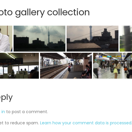
to gallery collection
eply
 in
to post a comment.
met to reduce spam.
Learn how your comment data is processed