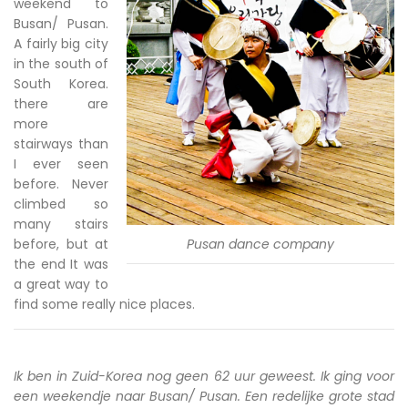
weekend to
Busan/ Pusan.
A fairly big city
in the south of
South Korea.
there are
more
stairways than
I ever seen
before. Never
climbed so
many stairs
before, but at
Pusan dance company
the end It was
a great way to
find some really nice places.
Ik ben in Zuid-Korea nog geen 62 uur geweest. Ik ging voor
een weekendje naar Busan/ Pusan. Een redelijke grote stad