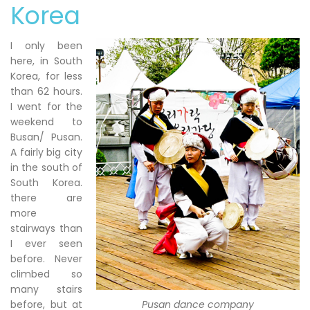
Korea
I only been
here, in South
Korea, for less
than 62 hours.
I went for the
weekend to
Busan/ Pusan.
A fairly big city
in the south of
South Korea.
there are
more
stairways than
I ever seen
before. Never
climbed so
many stairs
before, but at
Pusan dance company