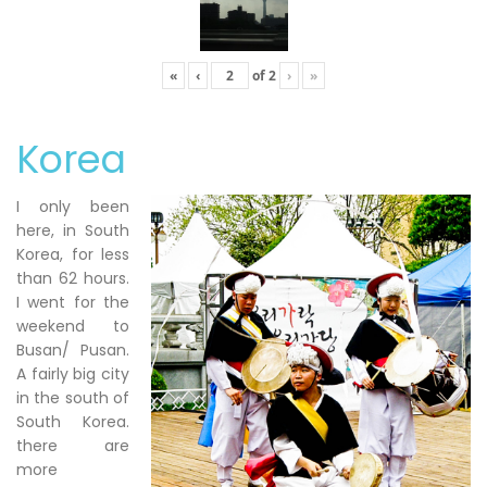
«
‹
of
2
›
»
Korea
I only been
here, in South
Korea, for less
than 62 hours.
I went for the
weekend to
Busan/ Pusan.
A fairly big city
in the south of
South Korea.
there are
more