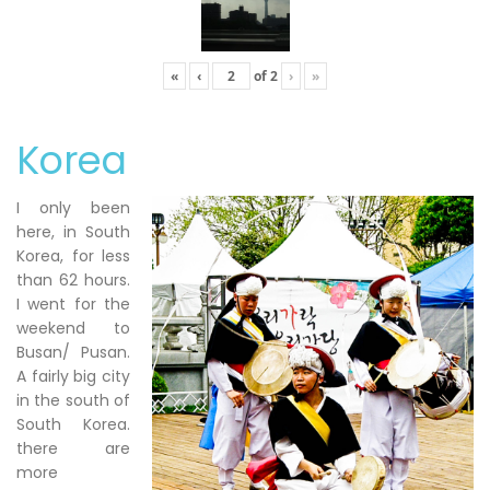
«
‹
of
2
›
»
Korea
I only been
here, in South
Korea, for less
than 62 hours.
I went for the
weekend to
Busan/ Pusan.
A fairly big city
in the south of
South Korea.
there are
more