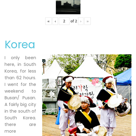
«
‹
of
2
›
»
Korea
I only been
here, in South
Korea, for less
than 62 hours.
I went for the
weekend to
Busan/ Pusan.
A fairly big city
in the south of
South Korea.
there are
more